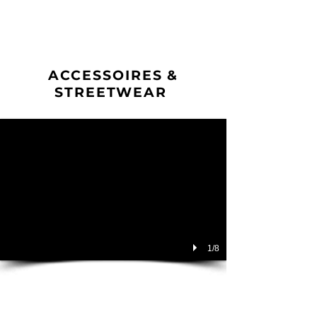
ART BY ROSE
I Rosa Barner
ACCESSOIRES &
STREETWEAR
1/8