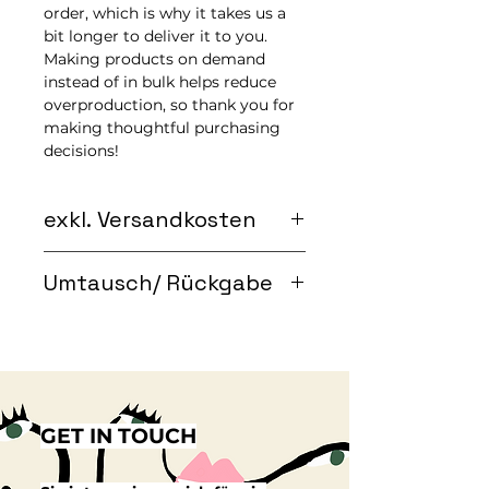
order, which is why it takes us a 
bit longer to deliver it to you. 
Making products on demand 
instead of in bulk helps reduce 
overproduction, so thank you for 
making thoughtful purchasing 
decisions!
exkl. Versandkosten
Die Versandkosten für deine
Umtausch/ Rückgabe
Streetwear betragen 5 €.
Da jedes Produkt speziell für dich
Das Produkt wird auf Bestellung
nach Bestellung angefertigt wird,
für dich gedruckt. Die Herstellung
kann der Versand etwas länger
von Produkten nach Bedarf statt
dauern.
in großen Mengen trägt dazu bei,
Die Lieferzeit beträgt in der Regel
die Überproduktion zu reduzieren.
5–8 Werktage.
GET IN TOUCH
Vielen Dank, dass du eine
durchdachte Kaufentscheidungen
triffst!